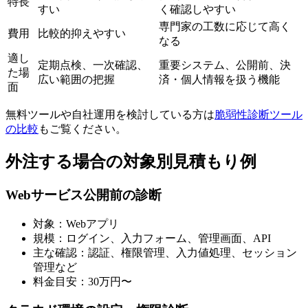
特長
すい
く確認しやすい
専門家の工数に応じて高く
費用
比較的抑えやすい
なる
適し
定期点検、一次確認、
重要システム、公開前、決
た場
広い範囲の把握
済・個人情報を扱う機能
面
無料ツールや自社運用を検討している方は
脆弱性診断ツール
の比較
もご覧ください。
外注する場合の対象別見積もり例
Webサービス公開前の診断
対象：Webアプリ
規模：ログイン、入力フォーム、管理画面、API
主な確認：認証、権限管理、入力値処理、セッション
管理など
料金目安：30万円〜