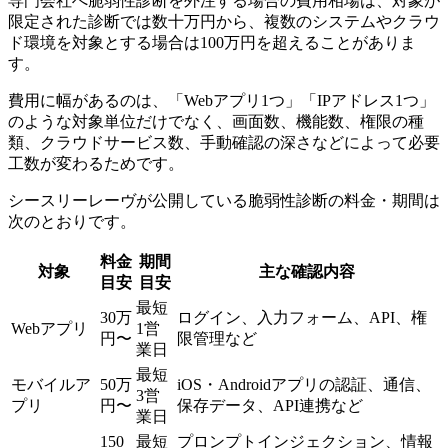
専門会社へ脆弱性診断を外注する場合の費用相場は、対象が
限定された診断では数十万円から、複数のシステムやクラウ
ド環境を対象とする場合は100万円を超えることがありま
す。
費用に幅があるのは、「Webアプリ1つ」「IPアドレス1つ」
のような対象単位だけでなく、画面数、機能数、権限の種
類、クラウドサービス数、手動確認の深さなどによって必要
工数が変わるためです。
シースリーレーヴが公開している脆弱性診断の料金・期間は
次のとおりです。
料金
期間
対象
主な確認内容
目安
目安
最短
30万
ログイン、入力フォーム、API、権
Webアプリ
1営
円〜
限管理など
業日
最短
モバイルア
50万
iOS・Androidアプリの認証、通信、
3営
プリ
円〜
保存データ、API連携など
業日
150
最短
プロンプトインジェクション、情報