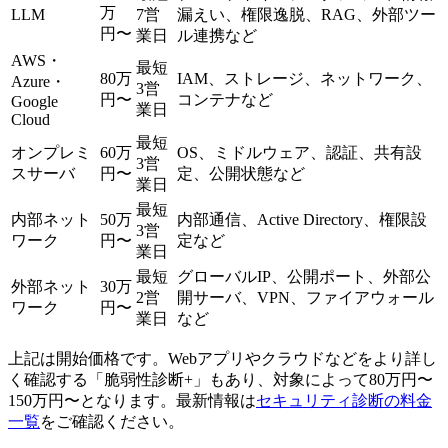
万
LLM
7営
漏えい、権限逸脱、RAG、外部ツー
円〜
業日
ル連携など
AWS・
最短
80万
IAM、ストレージ、ネットワーク、
Azure・
3営
円〜
コンテナなど
Google
業日
Cloud
最短
オンプレミ
60万
OS、ミドルウェア、認証、共有設
3営
スサーバ
円〜
定、公開状態など
業日
最短
内部ネット
50万
内部通信、Active Directory、権限設
3営
ワーク
円〜
定など
業日
最短
グローバルIP、公開ポート、外部公
外部ネット
30万
2営
開サーバ、VPN、ファイアウォール
ワーク
円〜
業日
など
上記は開始価格です。Webアプリやクラウドなどをより詳し
く確認する「脆弱性診断+」もあり、対象によって80万円〜
150万円〜となります。最新情報は
セキュリティ診断の料金
一覧
をご確認ください。