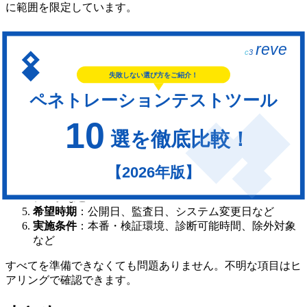
に範囲を限定しています。
見積もり依頼前に準備する情報
詳細が決まっていない段階でも相談できますが、次の情報が
あると見積もりがスムーズです。
診断対象
：Webアプリ、モバイル、クラウド、ネット
ワークなど
対象規模
：画面数、機能数、API数、IPアドレス数、サ
ーバー数など
アカウント
：一般ユーザー、管理者などの権限と種類
守りたい情報
：顧客情報、決済情報、認証情報、設計
データなど
希望時期
：公開日、監査日、システム変更日など
実施条件
：本番・検証環境、診断可能時間、除外対象
など
すべてを準備できなくても問題ありません。不明な項目はヒ
アリングで確認できます。