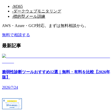
-
M365
-
ダークウェブモニタリング
-
標的型メール訓練
AWS・Azure・GCP対応。まずは無料相談から。
無料で相談する
最新記事
脆弱性診断ツールおすすめ12選｜無料・有料を比較【2026年
版】
2026/7/24