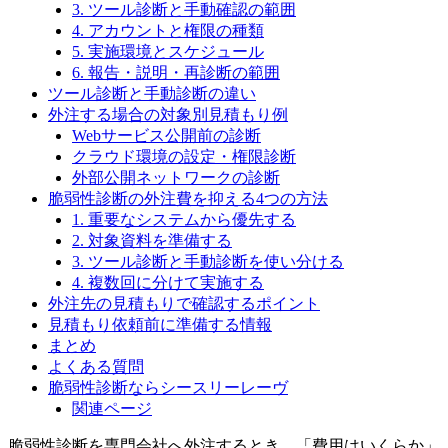
3. ツール診断と手動確認の範囲
4. アカウントと権限の種類
5. 実施環境とスケジュール
6. 報告・説明・再診断の範囲
ツール診断と手動診断の違い
外注する場合の対象別見積もり例
Webサービス公開前の診断
クラウド環境の設定・権限診断
外部公開ネットワークの診断
脆弱性診断の外注費を抑える4つの方法
1. 重要なシステムから優先する
2. 対象資料を準備する
3. ツール診断と手動診断を使い分ける
4. 複数回に分けて実施する
外注先の見積もりで確認するポイント
見積もり依頼前に準備する情報
まとめ
よくある質問
脆弱性診断ならシースリーレーヴ
関連ページ
脆弱性診断を専門会社へ外注するとき、「費用はいくらか」