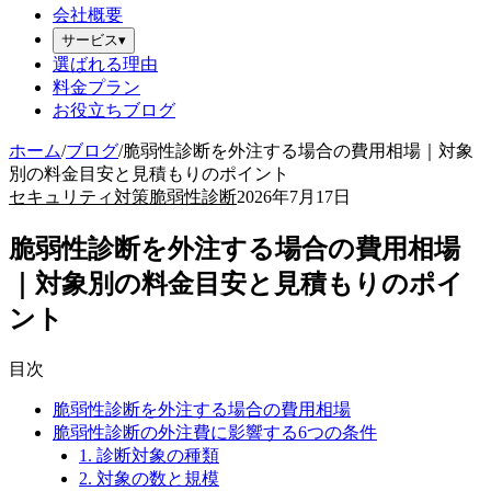
会社概要
サービス
▾
選ばれる理由
料金プラン
お役立ちブログ
ホーム
/
ブログ
/
脆弱性診断を外注する場合の費用相場｜対象
別の料金目安と見積もりのポイント
セキュリティ対策
脆弱性診断
2026年7月17日
脆弱性診断を外注する場合の費用相場
｜対象別の料金目安と見積もりのポイ
ント
目次
脆弱性診断を外注する場合の費用相場
脆弱性診断の外注費に影響する6つの条件
1. 診断対象の種類
2. 対象の数と規模