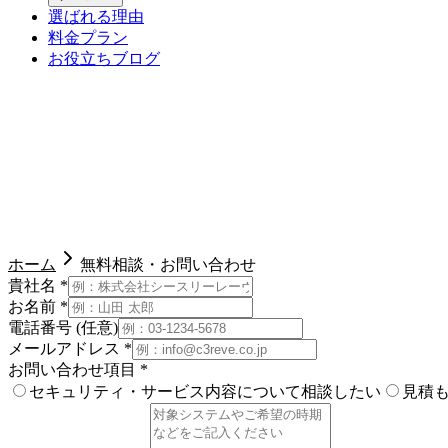
選ばれる理由
料金プラン
お役立ちブログ
導入実績
1,000社
以上
無料相談・お見積り
セキュリティ診断やペネトレーションテストに関する
ご相談・お見積りを無料で承ります。
2営業日以内に担当よ
ホーム
無料相談・お問い合わせ
貴社名
*
お名前
*
電話番号
(任意)
メールアドレス
*
お問い合わせ項目
*
セキュリティ・サービス内容について相談したい
見積