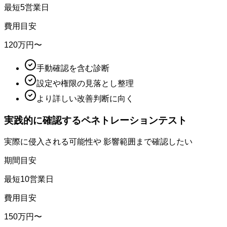
最短
5
営業日
費用目安
120
万円〜
手動確認を含む診断
設定や権限の見落とし整理
より詳しい改善判断に向く
実践的に確認する
ペネトレーションテスト
実際に侵入される可能性や 影響範囲まで確認したい
期間目安
最短
10
営業日
費用目安
150
万円〜