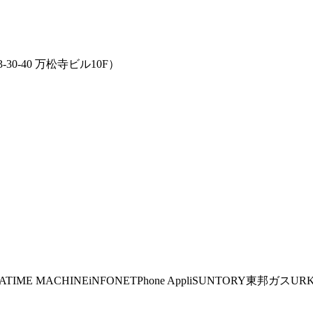
-40 万松寺ビル10F）
A
TIME MACHINE
iNFONET
Phone Appli
SUNTORY
東邦ガス
UR
K