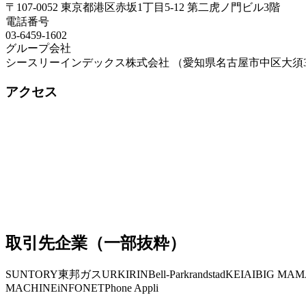
〒107-0052 東京都港区赤坂1丁目5-12 第二虎ノ門ビル3階
電話番号
03-6459-1602
グループ会社
シースリーインデックス株式会社 （愛知県名古屋市中区大須3-30
アクセス
取引先企業（一部抜粋）
SUNTORY
東邦ガス
UR
KIRIN
Bell-Park
randstad
KEIAI
BIG MAM
MACHINE
iNFONET
Phone Appli