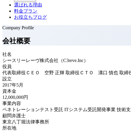
選ばれる理由
料金プラン
お役立ちブログ
Company Profile
会社概要
社名
シースリーレーヴ株式会社（C3reve.Inc）
役員
代表取締役ＣＥＯ 空野 正輝 取締役ＣＴＯ 溝口 慎也 取締
設立
2017年5月
資本金
12,000,000円
事業内容
ペネトレーションテスト受託 ITシステム受託開発事業 技術
顧問弁護士
東京八丁堀法律事務所
所在地