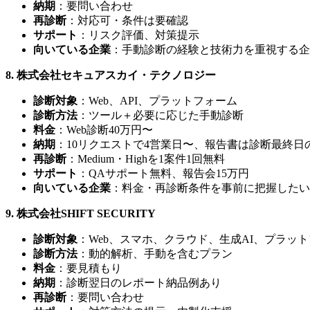
納期
：要問い合わせ
再診断
：対応可・条件は要確認
サポート
：リスク評価、対策提示
向いている企業
：手動診断の経験と技術力を重視する企
8. 株式会社セキュアスカイ・テクノロジー
診断対象
：Web、API、プラットフォーム
診断方法
：ツール＋必要に応じた手動診断
料金
：Web診断40万円〜
納期
：10リクエストで4営業日〜、報告書は診断最終日
再診断
：Medium・Highを1案件1回無料
サポート
：QAサポート無料、報告会15万円
向いている企業
：料金・再診断条件を事前に把握したい
9. 株式会社SHIFT SECURITY
診断対象
：Web、スマホ、クラウド、生成AI、プラッ
診断方法
：動的解析、手動を含むプラン
料金
：要見積もり
納期
：診断翌日のレポート納品例あり
再診断
：要問い合わせ