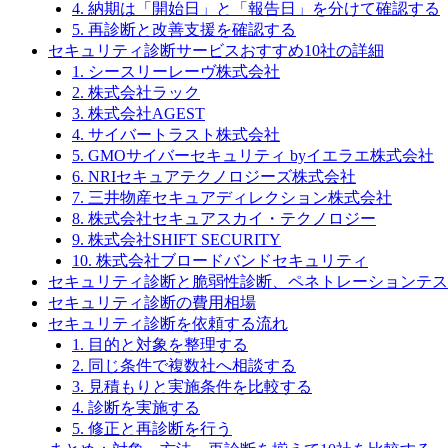
4. 納期は「開始日」と「報告日」を分けて確認する
5. 再診断と改善支援を確認する
セキュリティ診断サービスおすすめ10社の詳細
1. シースリーレーヴ株式会社
2. 株式会社ラック
3. 株式会社AGEST
4. サイバートラスト株式会社
5. GMOサイバーセキュリティ byイエラエ株式会社
6. NRIセキュアテクノロジーズ株式会社
7. 三井物産セキュアディレクション株式会社
8. 株式会社セキュアスカイ・テクノロジー
9. 株式会社SHIFT SECURITY
10. 株式会社ブロードバンドセキュリティ
セキュリティ診断と脆弱性診断、ペネトレーションテス
セキュリティ診断の費用相場
セキュリティ診断を依頼する流れ
1. 目的と対象を整理する
2. 同じ条件で複数社へ相談する
3. 見積もりと実施条件を比較する
4. 診断を実施する
5. 修正と再診断を行う