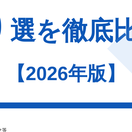
等
業
ホ、IoT
ト
ョン
る企業
ク等