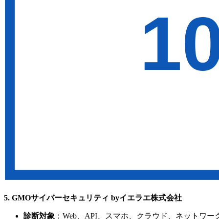
3. 株式会社AGEST
診断対象
：Web、Web API、ネットワーク、OS、スマホ
診断方法
：自動、手動、設計書レビュー等
料金
：要見積もり
納期
：要問い合わせ
再診断
：要問い合わせ
サポート
：原因・対策を含む報告
向いている企業
：開発・QAも含め幅広く相談したい企
4. サイバートラスト株式会社
診断対象
：Web、ネットワーク、ホスト、クラウド、スマ
診断方法
：AI・ツール、手動、ペネトレーションテス
料金
：要見積もり
納期
：要問い合わせ
再診断
：サービスによりオプション
サポート
：経営層向け・技術者向け報告、報告会オプシ
向いている企業
：対象が多様、または基準準拠を重視す
5. GMOサイバーセキュリティ byイエラエ株式会社
診断対象
：Web、API、スマホ、クラウド、ネットワー