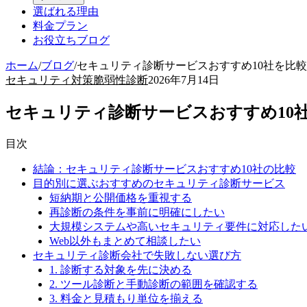
選ばれる理由
料金プラン
お役立ちブログ
ホーム
/
ブログ
/
セキュリティ診断サービスおすすめ10社を比較
セキュリティ対策
脆弱性診断
2026年7月14日
セキュリティ診断サービスおすすめ10社
目次
結論：セキュリティ診断サービスおすすめ10社の比較
目的別に選ぶおすすめのセキュリティ診断サービス
短納期と公開価格を重視する
再診断の条件を事前に明確にしたい
大規模システムや高いセキュリティ要件に対応した
Web以外もまとめて相談したい
セキュリティ診断会社で失敗しない選び方
1. 診断する対象を先に決める
2. ツール診断と手動診断の範囲を確認する
3. 料金と見積もり単位を揃える