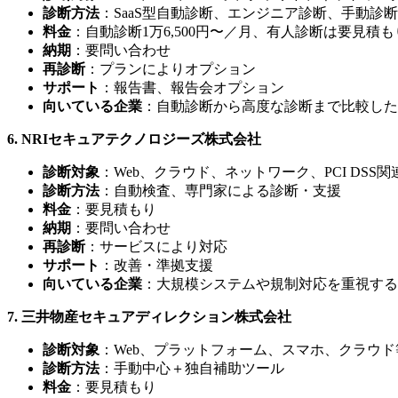
診断方法
：SaaS型自動診断、エンジニア診断、手動診断
料金
：自動診断1万6,500円〜／月、有人診断は要見積も
納期
：要問い合わせ
再診断
：プランによりオプション
サポート
：報告書、報告会オプション
向いている企業
：自動診断から高度な診断まで比較した
6. NRIセキュアテクノロジーズ株式会社
診断対象
：Web、クラウド、ネットワーク、PCI DSS関
診断方法
：自動検査、専門家による診断・支援
料金
：要見積もり
納期
：要問い合わせ
再診断
：サービスにより対応
サポート
：改善・準拠支援
向いている企業
：大規模システムや規制対応を重視する
7. 三井物産セキュアディレクション株式会社
診断対象
：Web、プラットフォーム、スマホ、クラウド
診断方法
：手動中心＋独自補助ツール
料金
：要見積もり