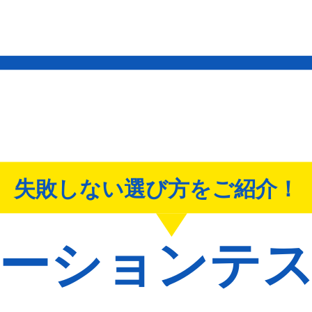
loud、ネットワーク、LLM
スト
等
企業