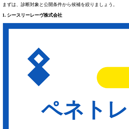
まずは、診断対象と公開条件から候補を絞りましょう。
1. シースリーレーヴ株式会社
診断対象
：Web、モバイル、AWS・Azure・Google C
診断方法
：脆弱性診断、手動診断、ペネトレーションテ
料金
：Web診断30万円〜、Web診断＋80万円〜
納期
：Web診断は最短1営業日
再診断
：対応可・条件は要確認
サポート
：報告書、改善相談
向いている企業
：公開価格と短納期を重視する企業
2. 株式会社ラック
診断対象
：Web、プラットフォーム、スマホ、クラウド
診断方法
：ツール、手動、併用
料金
：Web診断30万円〜
納期
：最短2営業日から
再診断
：プランにより無料条件あり
サポート
：報告書、診断後サポート
向いている企業
：複数プランから精度と予算を選びたい