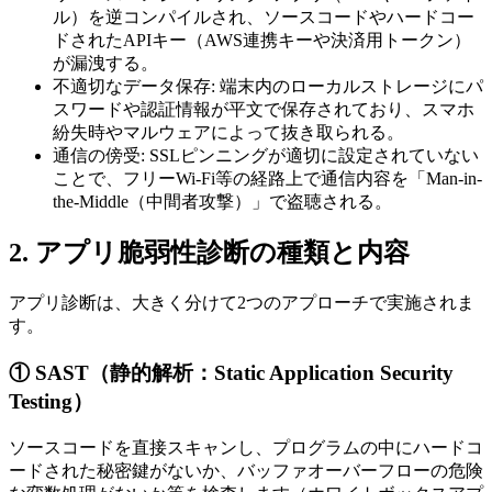
ル）を逆コンパイルされ、ソースコードやハードコー
ドされたAPIキー（AWS連携キーや決済用トークン）
が漏洩する。
不適切なデータ保存: 端末内のローカルストレージにパ
スワードや認証情報が平文で保存されており、スマホ
紛失時やマルウェアによって抜き取られる。
通信の傍受: SSLピンニングが適切に設定されていない
ことで、フリーWi-Fi等の経路上で通信内容を「Man-in-
the-Middle（中間者攻撃）」で盗聴される。
2. アプリ脆弱性診断の種類と内容
アプリ診断は、大きく分けて2つのアプローチで実施されま
す。
① SAST（静的解析：Static Application Security
Testing）
ソースコードを直接スキャンし、プログラムの中にハードコ
ードされた秘密鍵がないか、バッファオーバーフローの危険