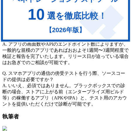
ステージング環境（またはテスト環境）での診断を推奨して
おります。意図的に不正データを入れるテストを行うため、
本番環境のユーザーデータに影響を与えないようにするため
です。（本番環境での診断も可能ですが、テスト範囲の調整
が必要です）。
Q. 診断に必要な期間はどれくらいですか？
A. アプリの画面数やAPIのエンドポイント数によりますが、
一般的な規模のアプリであればおおよそ1週間〜3週間程度で
検証と報告を完了いたします。リリース日が迫っている場合
はお急ぎでのご相談が可能です。
Q. スマホアプリの通信の傍受テストを行う際、ソースコー
ドの提供は必要ですか？
A. いいえ、必須ではありません。ブラックボックスでの診
断の場合、ストアに上がる前（エンタープライズ用ビルド
等）の稼働するアプリ（APKやIPA）と、テスト用のアカウ
ントを提供いただくだけで診断が可能です。
執筆者