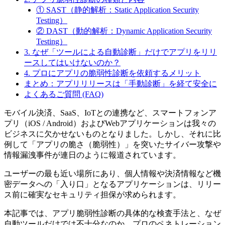
① SAST（静的解析：Static Application Security
Testing）
② DAST（動的解析：Dynamic Application Security
Testing）
3. なぜ「ツールによる自動診断」だけでアプリをリリ
ースしてはいけないのか？
4. プロにアプリの脆弱性診断を依頼するメリット
まとめ：アプリリリースは「手動診断」を経て安全に
よくあるご質問 (FAQ)
モバイル決済、SaaS、IoTとの連携など、スマートフォンア
プリ（iOS / Android）およびWebアプリケーションは我々の
ビジネスに欠かせないものとなりました。しかし、それに比
例して「アプリの脆さ（脆弱性）」を突いたサイバー攻撃や
情報漏洩事件が連日のように報道されています。
ユーザーの最も近い場所にあり、個人情報や決済情報など機
密データへの「入り口」となるアプリケーションは、リリー
ス前に確実なセキュリティ担保が求められます。
本記事では、アプリ脆弱性診断の具体的な検査手法と、なぜ
自動ツールだけでは不十分なのか、プロのペネトレーション