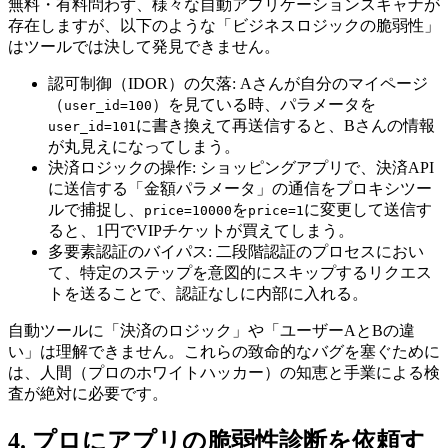
無料・有料問わず、様々な自動アプリケーションスキャナが
存在しますが、以下のような「ビジネスロジックの脆弱性」
はツールでは決して発見できません。
認可制御（IDOR）の欠落: Aさんが自分のマイページ
（
）を見ている時、パラメータを
user_id=100
に書き換えて再送信すると、Bさんの情報
user_id=101
が丸見えになってしまう。
決済ロジックの操作: ショッピングアプリで、決済API
に送信する「金額パラメータ」の通信をプロキシツー
ルで捕捉し、
を
に変更して送信す
price=10000
price=1
ると、1円でVIPチケットが買えてしまう。
多要素認証のバイパス: 二段階認証のプロセスにおい
て、特定のステップを意図的にスキップするリクエス
トを送ることで、認証なしに内部に入れる。
自動ツールに「決済のロジック」や「ユーザーAとBの違
い」は理解できません。これらの致命的なバグを塞ぐために
は、人間（プロのホワイトハッカー）の知恵と手業による検
査が絶対に必要です。
4. プロにアプリの脆弱性診断を依頼す